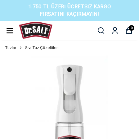
1.750 TL ÜZERI ÜCRETSIZ KARGO
FIRSATINI KAÇIRMAYIN!
0
Tuzlar
Sıvı Tuz Çözeltileri