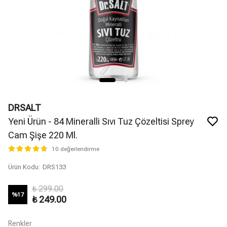
DRSALT
Yeni Ürün - 84 Mineralli Sıvı Tuz Çözeltisi Sprey
Cam Şişe 220 Ml.
10 değerlendirme
Ürün Kodu
:
DRS133
₺ 299.00
%
17
₺ 249.00
Renkler