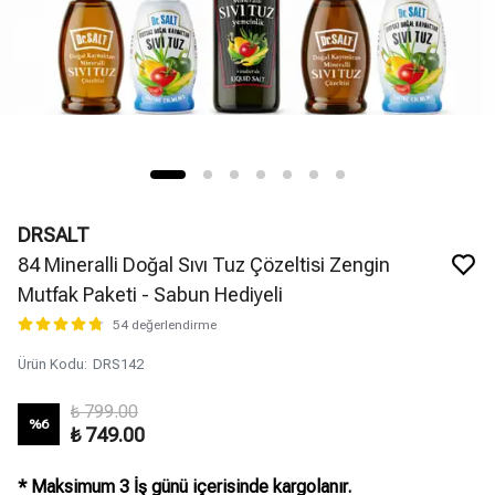
DRSALT
84 Mineralli Doğal Sıvı Tuz Çözeltisi Zengin
Mutfak Paketi - Sabun Hediyeli
54 değerlendirme
Ürün Kodu
:
DRS142
₺ 799.00
%
6
₺ 749.00
* Maksimum 3 İş günü içerisinde kargolanır.