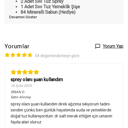
2 Adet Sıvı Tuz Sprey
1 Adet Sıvı Tuz Yemeklik Şişe
84 Mineralli Sabun (Hediye)
Devamını Göster
Yorumlar
Yorum Yap
54 değerlendirmeye göre
sprey olanı şuan kullandım
18 Eylül 2025
SİNAN
D.
Satın Alınmış
sprey olanı şuan kullandım direk ağzıma sıkıyorum tadını
sevdim çünkü ben günlük hayatımda suda ve yemeklerde
doğal tuz kullanıyordum. dr salt merak ettiğim için umarım
fayda alan oluruz