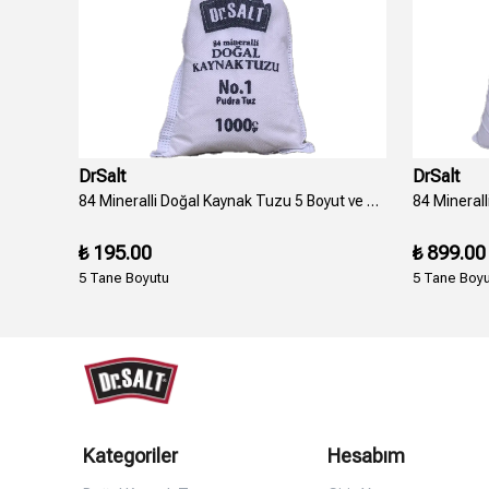
DrSalt
DrSalt
84 Mineralli Sıvı Tuz Çözeltisi Damlalık Şişe 150 Ml. - Beyaz
84 Mineralli Doğal Kaynak Tuzu 5 Boyut ve Numara Bez Paket - 1000 Gr.
₺ 195.00
₺ 899.00
5 Tane Boyutu
5 Tane Boy
Kategoriler
Hesabım