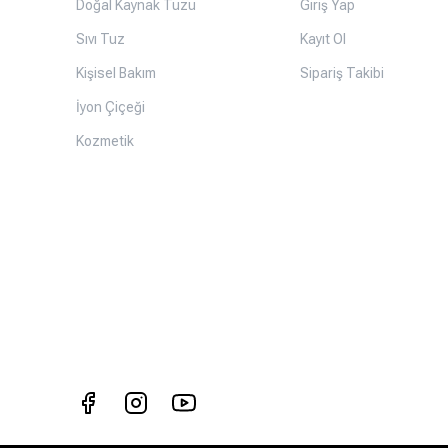
Doğal Kaynak Tuzu
Giriş Yap
Sıvı Tuz
Kayıt Ol
Kişisel Bakım
Sipariş Takibi
İyon Çiçeği
Kozmetik