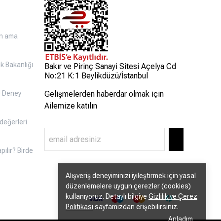
in ama
k Bakanlığı
Bakır ve Pirinç Sanayi Sitesi Açelya Cd
No:21 K:1 Beylikdüzü/İstanbul
TÜ Deney
Gelişmelerden haberdar olmak için
Ailemize katılın
değerleri
pılır? Birde
Alışveriş deneyiminizi iyileştirmek için yasal
düzenlemelere uygun çerezler (cookies)
kullanıyoruz. Detaylı bilgiye
Gizlilik ve Çerez
Politikası
sayfamızdan erişebilirsiniz.
Anladım