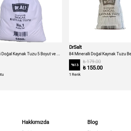
DrSalt
84 Mineralli Doğal Kaynak Tuzu 5 Boyut ve Numara Bez Paket - 5000 Gr. - 5 Kg.
₺ 179.00
%
13
₺ 155.00
utu
1 Renk
Hakkımızda
Blog