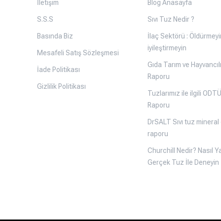
İletişim
Blog Anasayfa
S.S.S
Sıvı Tuz Nedir ?
Basında Biz
İlaç Sektörü : Öldürmey
iyileştirmeyin
Mesafeli Satış Sözleşmesi
Gıda Tarım ve Hayvancılı
İade Politikası
Raporu
Gizlilik Politikası
Tuzlarımız ile ilgili OD
Raporu
DrSALT Sıvı tuz mineral 
raporu
Churchill Nedir? Nasıl Ya
Gerçek Tuz İle Deneyin