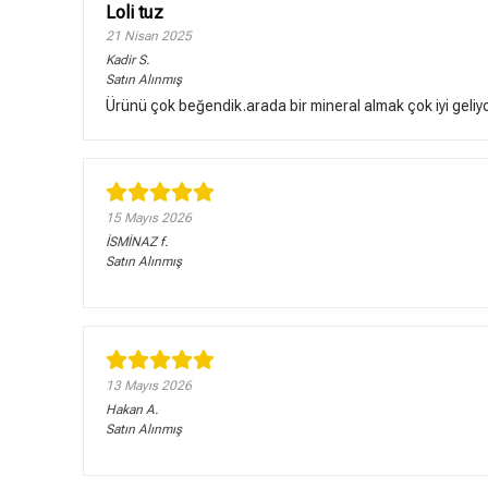
Loli tuz
21 Nisan 2025
Kadir
S.
Satın Alınmış
Ürünü çok beğendik.arada bir mineral almak çok iyi geliyo
15 Mayıs 2026
İSMİNAZ
f.
Satın Alınmış
13 Mayıs 2026
Hakan
A.
Satın Alınmış