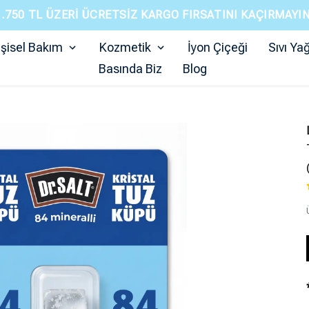
1.750 TL ÜZERI ÜCRETSIZ KARGO FIRSATINI KAÇIRMAYIN
işisel Bakım
Kozmetik
İyon Çiçeği
Sıvı Yağ
Basında Biz
Blog