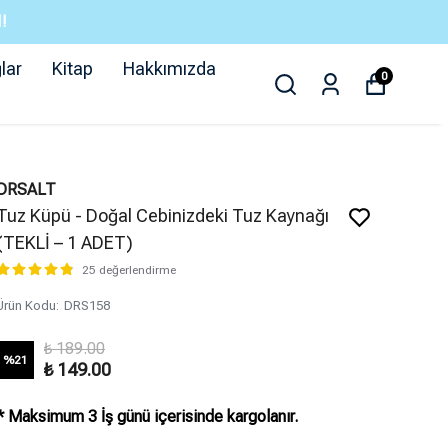
!
lar
Kitap
Hakkımızda
0
DRSALT
Tuz Küpü - Doğal Cebinizdeki Tuz Kaynağı
(TEKLİ – 1 ADET)
25 değerlendirme
Ürün Kodu
:
DRS158
₺ 189.00
%
21
₺ 149.00
* Maksimum 3 İş günü içerisinde kargolanır.