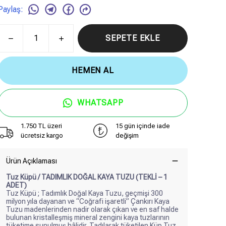
Paylaş
:
SEPETE EKLE
HEMEN AL
WHATSAPP
1.750 TL üzeri
15 gün içinde iade
ücretsiz kargo
değişim
Ürün Açıklaması
Tuz Küpü / TADIMLIK DOĞAL KAYA TUZU (TEKLİ – 1
ADET)
Tuz Küpü ; Tadımlık Doğal Kaya Tuzu, geçmişi 300
milyon yıla dayanan ve “Coğrafi işaretli” Çankırı Kaya
Tuzu madenlerinden nadir olarak çıkan ve en saf halde
bulunan kristalleşmiş mineral zengini kaya tuzlarının
tüketime sunulmuş hâlidir. Tadılarak tüketilen Küp Tuz,