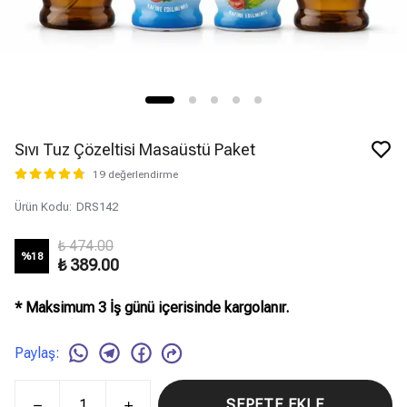
Sıvı Tuz Çözeltisi Masaüstü Paket
19 değerlendirme
Ürün Kodu
:
DRS142
₺ 474.00
%
18
₺ 389.00
* Maksimum 3 İş günü içerisinde kargolanır.
Paylaş
:
SEPETE EKLE