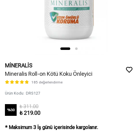
MİNERALİS
Mineralis Roll-on Kötü Koku Önleyici
185 değerlendirme
Ürün Kodu
:
DRS127
₺ 311.00
%
30
₺ 219.00
* Maksimum 3 İş günü içerisinde kargolanır.