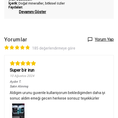
İçerik:
Doğal mineraller, bitkisel özler
Faydaları:
Devamını Göster
Yorumlar
Yorum Yap
185 değerlendirmeye göre
Super bir irun
10 Ağustos 2024
Aydın
T.
Satın Alınmış
Aldigim urunu guvenle kullaniyorum bekledigimden daha iyi
sonuc aldim emeği gecen herkese sonsuz teşekkürler