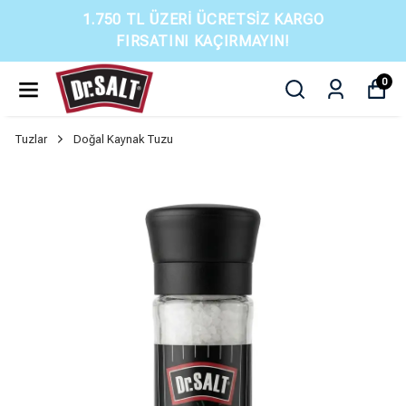
1.750 TL ÜZERI ÜCRETSIZ KARGO
FIRSATINI KAÇIRMAYIN!
0
Tuzlar
Doğal Kaynak Tuzu